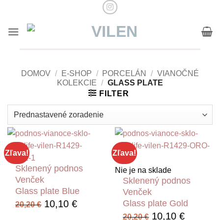
Skip
to
content
DOMOV
/
E-SHOP
/
PORCELÁN
/
VIANOČNÉ
KOLEKCIE
/
GLASS PLATE
FILTER
Zľava!
Zľava!
Sklenený podnos
Nie je na sklade
Venček
Sklenený podnos
Glass plate Blue
Venček
Pôvodná
Aktuálna
10,10
€
Glass plate Gold
20,20
€
cena
cena
Pôvodná
Aktuáln
10,10
€
20,20
€