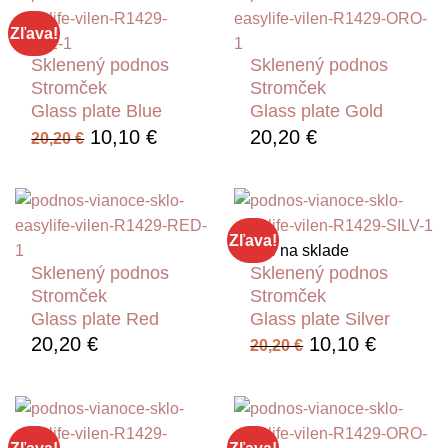
Zľava!
Sklenený podnos
Sklenený podnos
Stromček
Stromček
Glass plate Blue
Glass plate Gold
Pôvodná
Aktuálna
10,10
€
20,20
€
20,20
€
cena
cena
bola:
je:
20,20 €.
10,10 €.
Zľava!
Nie je na sklade
Sklenený podnos
Sklenený podnos
Stromček
Stromček
Glass plate Red
Glass plate Silver
Pôvodná
Aktuáln
20,20
€
10,10
€
20,20
€
cena
cena
bola:
je:
20,20 €.
10,10 €