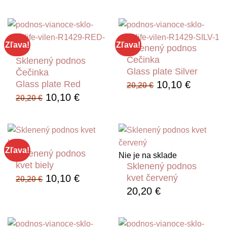
cena
cena
cena
cena
bola:
je:
bola:
je:
20,20 €.
10,10 €.
20,20 €.
10,10 €
Zľava!
Zľava!
Sklenený podnos
Čečinka
Sklenený podnos
Glass plate Silver
Čečinka
Pôvodná
Aktuáln
10,10
€
Glass plate Red
20,20
€
cena
cena
Pôvodná
Aktuálna
10,10
€
20,20
€
bola:
je:
cena
cena
20,20 €.
10,10 €
bola:
je:
20,20 €.
10,10 €.
Zľava!
Sklenený podnos
Nie je na sklade
kvet biely
Sklenený podnos
Pôvodná
Aktuálna
10,10
€
kvet červený
20,20
€
cena
cena
20,20
€
bola:
je:
20,20 €.
10,10 €.