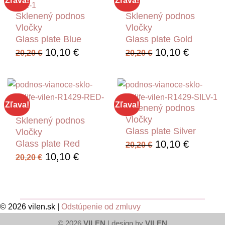
Zľava!
Zľava!
Sklenený podnos
Sklenený podnos
Vločky
Vločky
Glass plate Blue
Glass plate Gold
Pôvodná
Aktuálna
Pôvodná
Aktuáln
10,10
€
10,10
€
20,20
€
20,20
€
cena
cena
cena
cena
bola:
je:
bola:
je:
20,20 €.
10,10 €.
20,20 €.
10,10 €
Zľava!
Zľava!
Sklenený podnos
Vločky
Sklenený podnos
Glass plate Silver
Vločky
Pôvodná
Aktuáln
10,10
€
Glass plate Red
20,20
€
cena
cena
Pôvodná
Aktuálna
10,10
€
20,20
€
bola:
je:
cena
cena
20,20 €.
10,10 €
bola:
je:
20,20 €.
10,10 €.
© 2026 vilen.sk |
Odstúpenie od zmluvy
© 2026
VILEN
| design by
VILEN