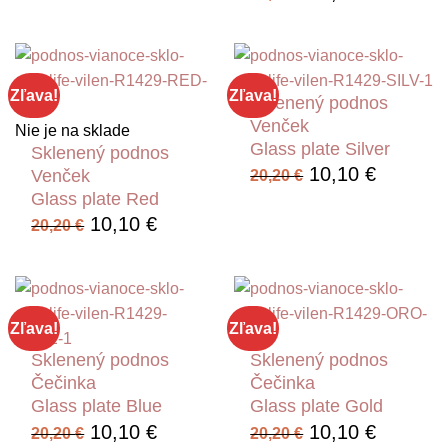
bola:
je:
cena
cena
20,20 €.
10,10 €.
bola:
je:
20,20 €.
10,10 €
Zľava!
Zľava!
Sklenený podnos
Venček
Nie je na sklade
Glass plate Silver
Sklenený podnos
Pôvodná
Aktuáln
10,10
€
Venček
20,20
€
cena
cena
Glass plate Red
bola:
je:
Pôvodná
Aktuálna
10,10
€
20,20
€
20,20 €.
10,10 €
cena
cena
bola:
je:
20,20 €.
10,10 €.
Zľava!
Zľava!
Sklenený podnos
Sklenený podnos
Čečinka
Čečinka
Glass plate Blue
Glass plate Gold
Pôvodná
Aktuálna
Pôvodná
Aktuáln
10,10
€
10,10
€
20,20
€
20,20
€