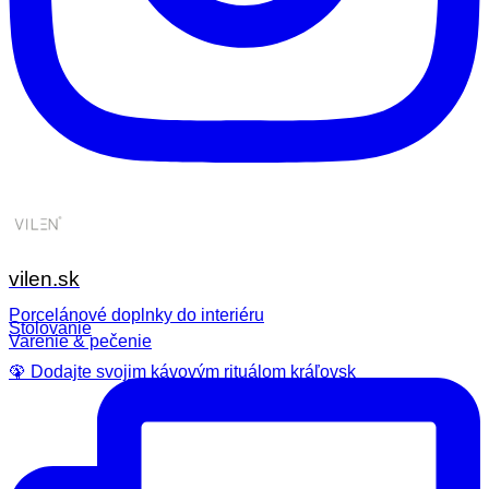
vilen.sk
Porcelánové doplnky do interiéru
Stolovanie
Varenie & pečenie
🦚 Dodajte svojim kávovým rituálom kráľovsk