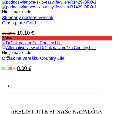
bola:
je:
47,00 €.
33,60 €.
Nie je na sklade
Sklenený podnos Venček
Glass plate Gold
Pôvodná
Aktuálna
10,10
€
20,20
€
cena
cena
Zľava!
bola:
je:
20,20 €.
10,10 €.
Nie je na sklade
Držiak na varešku Country Life
Pôvodná
Aktuálna
8,00
€
16,00
€
cena
cena
bola:
je:
16,00 €.
8,00 €.
pRELISTUJTE SI NAŠe KATALÓGy