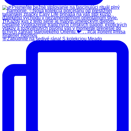
🌸Zabudnite na šedivé rána! S kolekciou Meado