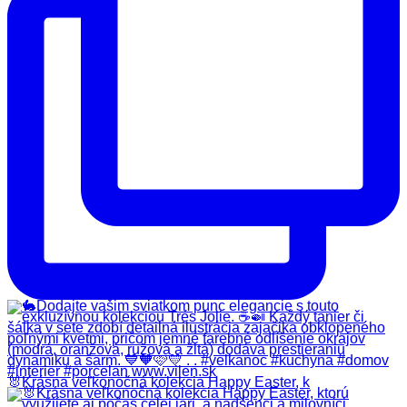
🐰Krásna veľkonočná kolekcia Happy Easter, k