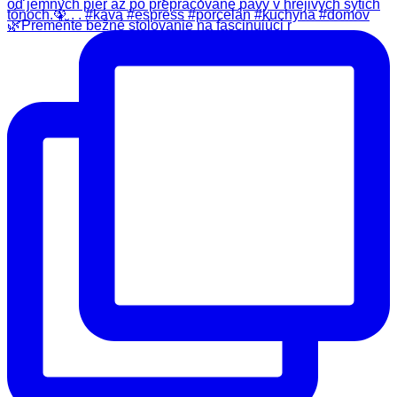
🌿Premeňte bežné stolovanie na fascinujúci r