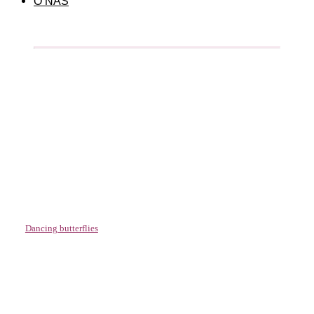
O NÁS
Dancing butterflies