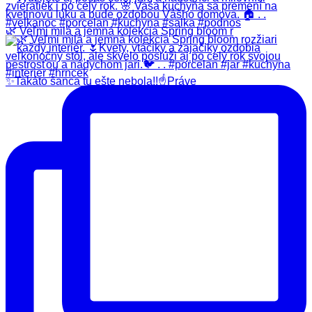
🌿 Veľmi milá a jemná kolekcia Spring bloom r
✨️Takáto šanca tu ešte nebola!!☝️Práve