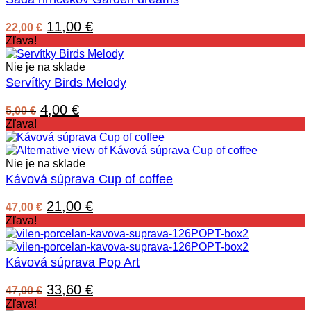
Pôvodná
Aktuálna
11,00
€
22,00
€
cena
cena
Zľava!
bola:
je:
22,00 €.
11,00 €.
Nie je na sklade
Servítky Birds Melody
Pôvodná
Aktuálna
4,00
€
5,00
€
cena
cena
Zľava!
bola:
je:
5,00 €.
4,00 €.
Nie je na sklade
Kávová súprava Cup of coffee
Pôvodná
Aktuálna
21,00
€
47,00
€
cena
cena
Zľava!
bola:
je:
47,00 €.
21,00 €.
Kávová súprava Pop Art
Pôvodná
Aktuálna
33,60
€
47,00
€
cena
cena
Zľava!