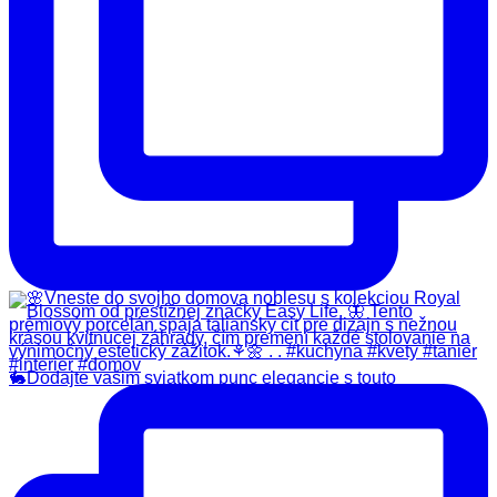
🐇Dodajte vašim sviatkom punc elegancie s touto