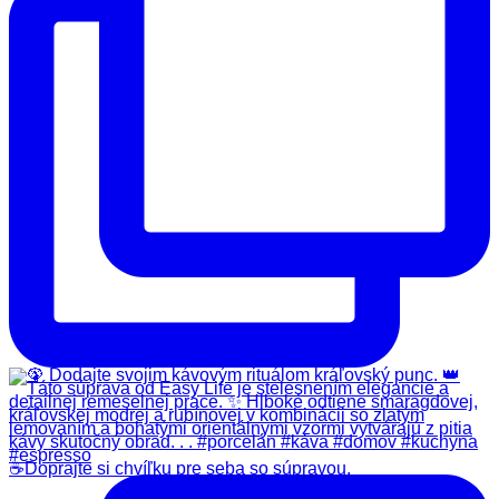
☕️Doprajte si chvíľku pre seba so súpravou,