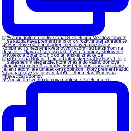
🌿Kolekcia Botanic Chic od talianskej značky Ea
🌸Vneste do svojho domova noblesu s kolekciou Ro