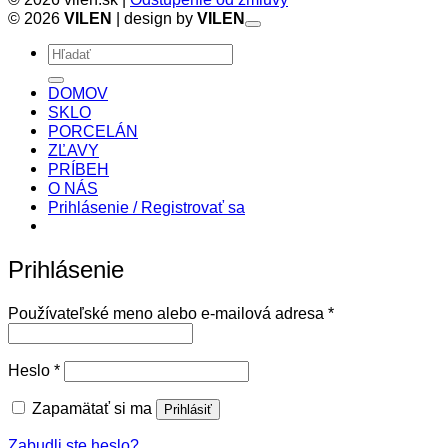
bola:
je:
© 2026
VILEN
| design by
VILEN
33,00 €.
23,10 €.
Hľadať:
DOMOV
SKLO
PORCELÁN
ZĽAVY
PRÍBEH
O NÁS
Prihlásenie / Registrovať sa
Prihlásenie
Povinné
Používateľské meno alebo e-mailová adresa
*
Povinné
Heslo
*
Zapamätať si ma
Prihlásiť
Zabudli ste heslo?