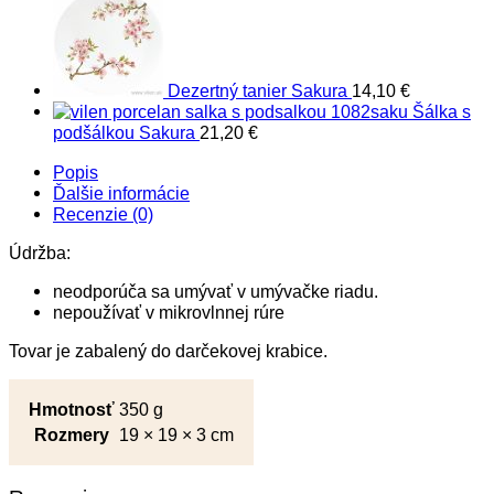
Dezertný tanier Sakura
14,10
€
Šálka s
podšálkou Sakura
21,20
€
Popis
Ďalšie informácie
Recenzie (0)
Údržba:
neodporúča sa umývať v umývačke riadu.
nepoužívať v mikrovlnnej rúre
Tovar je zabalený do darčekovej krabice.
Hmotnosť
350 g
Rozmery
19 × 19 × 3 cm