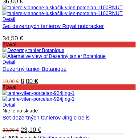
36,00
€
Detail
Set dezertných tanierov Royal nutcracker
34,50
€
Zľava!
Detail
Dezertný tanier Botanique
Pôvodná
Aktuálna
8,00
€
10,00
€
cena
cena
Zľava!
bola:
je:
10,00 €.
8,00 €.
Detail
Nie je na sklade
Set dezertných tanierov Jingle bells
Pôvodná
Aktuálna
23,10
€
33,00
€
cena
cena
© 2026 vilen.sk |
Odstúpenie od zmluvy