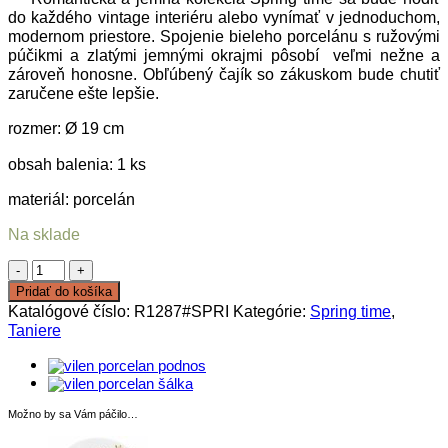
do každého vintage interiéru alebo vynímať v jednoduchom,
modernom priestore. Spojenie bieleho porcelánu s ružovými
púčikmi a zlatými jemnými okrajmi pôsobí veľmi nežne a
zároveň honosne. Obľúbený čajík so zákuskom bude chutiť
zaručene ešte lepšie.
rozmer: Ø 19 cm
obsah balenia: 1 ks
materiál: porcelán
Na sklade
množstvo
Dezertný
Pridať do košíka
tanier
Katalógové číslo:
R1287#SPRI
Kategórie:
Spring time
,
Spring
Taniere
Time
Možno by sa Vám páčilo…