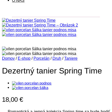
O NÁS
Domov
/
E-shop
/
Porcelán
/
Druh
/
Taniere
Dezertný tanier Spring Time
18,00
€
Romantická a jemná kolekcia Spring time sa bude hodiť