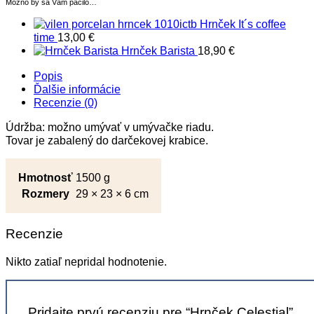
Možno by sa Vám páčilo…
Hrnček It´s coffee
time
13,00
€
Hrnček Barista
18,90
€
Popis
Ďalšie informácie
Recenzie (0)
Údržba: možno umývať v umývačke riadu.
Tovar je zabalený do darčekovej krabice.
Hmotnosť
1500 g
Rozmery
29 × 23 × 6 cm
Recenzie
Nikto zatiaľ nepridal hodnotenie.
Pridajte prvú recenziu pre “Hrnček Celestial”