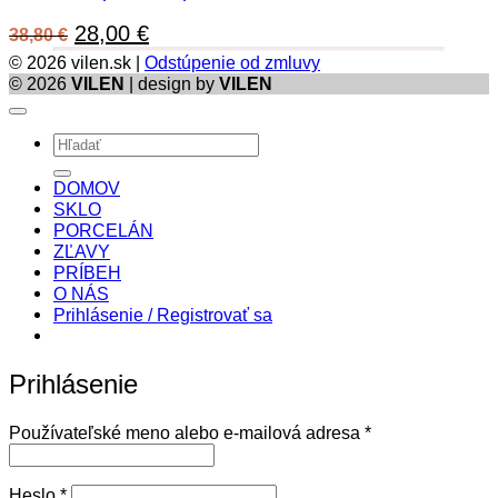
Pôvodná
Aktuálna
28,00
€
38,80
€
cena
cena
© 2026 vilen.sk |
Odstúpenie od zmluvy
bola:
je:
© 2026
VILEN
| design by
VILEN
38,80 €.
28,00 €.
Hľadať:
DOMOV
SKLO
PORCELÁN
ZĽAVY
PRÍBEH
O NÁS
Prihlásenie / Registrovať sa
Prihlásenie
Povinné
Používateľské meno alebo e-mailová adresa
*
Povinné
Heslo
*