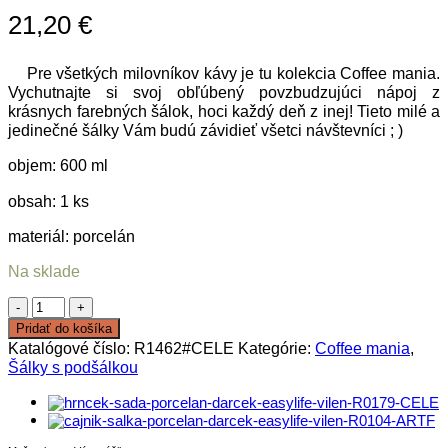
21,20
€
Pre všetkých milovníkov kávy je tu kolekcia Coffee mania.
Vychutnajte si svoj obľúbený povzbudzujúci nápoj z
krásnych farebných šálok, hoci každý deň z inej! Tieto milé a
jedinečné šálky Vám budú závidieť všetci návštevníci ; )
objem: 600 ml
obsah: 1 ks
materiál: porcelán
Na sklade
množstvo
Hrnček
Pridať do košíka
Celestial
Katalógové číslo:
R1462#CELE
Kategórie:
Coffee mania
,
Šálky s podšálkou