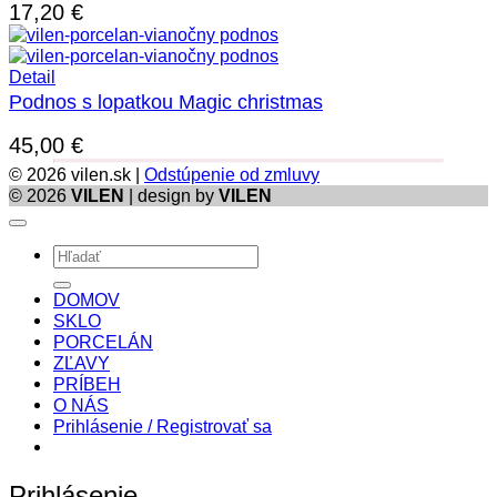
17,20
€
Detail
Podnos s lopatkou Magic christmas
45,00
€
© 2026 vilen.sk |
Odstúpenie od zmluvy
© 2026
VILEN
| design by
VILEN
Hľadať:
DOMOV
SKLO
PORCELÁN
ZĽAVY
PRÍBEH
O NÁS
Prihlásenie / Registrovať sa
Prihlásenie