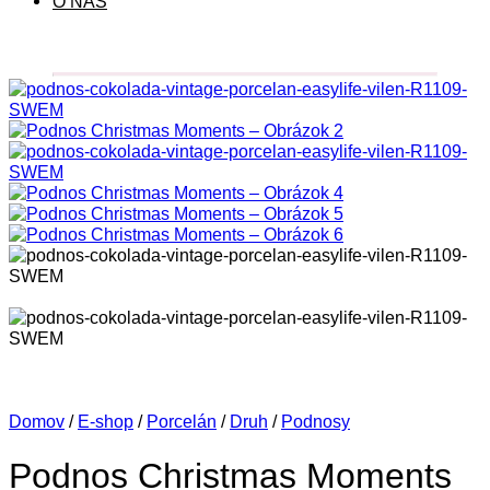
O NÁS
Domov
/
E-shop
/
Porcelán
/
Druh
/
Podnosy
Podnos Christmas Moments