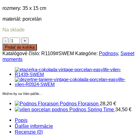
rozmery: 35 x 15 cm
materiál: porcelán
Na sklade
množstvo
Podnos
Pridať do košíka
Christmas
Katalógové číslo:
R1109#SWEM
Kategórie:
Podnosy
,
Sweet
Moments
moments
Možno by sa Vám páčilo…
Podnos Floraison
28,20
€
Podnos Spring Time
34,50
€
Popis
Ďalšie informácie
Recenzie (0)