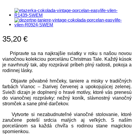
35,20
€
Pripravte sa na najkrajšie sviatky v roku s našou novou
vianočnou kolekciou porcelánu Christmas Tale. Každý kúsok
je navrhnutý tak, aby rozprával príbeh plný radosti, pokoja a
rodinnej lásky.
Objavte pôvabné hrnčeky, taniere a misky v tradičných
farbách Vianoc – žiarivej červenej a upokojujúcej zelenej.
Svieži dizajn je doplnený o hravé motívy, ktoré vás prenesú
do vianočnej rozprávky: nežný koník, slávnostný vianočný
stromček a sane plné darčekov.
Vytvorte si nezabudnuteľné vianočné stolovanie, ktoré
zaručene poteší srdcia malých aj veľkých. S naším
porcelánom sa každá chvíľa s rodinou stane magickou
spomienkou.