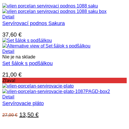
Detail
Servírovací podnos Sakura
37,60
€
Detail
Nie je na sklade
Set šálok s podšálkou
21,00
€
Zľava!
Detail
Servírovacie pláto
Pôvodná
Aktuálna
13,50
€
27,00
€
cena
cena
bola:
je: