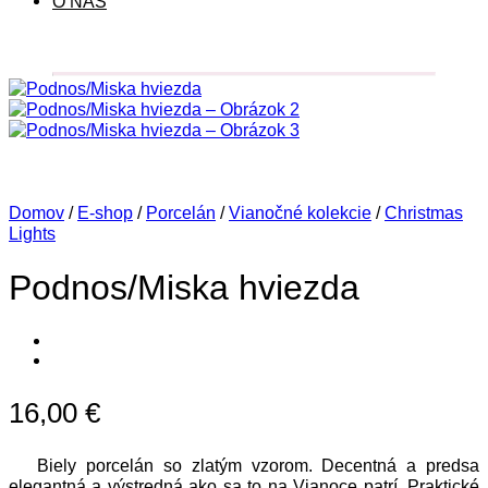
O NÁS
Domov
/
E-shop
/
Porcelán
/
Vianočné kolekcie
/
Christmas
Lights
Podnos/Miska hviezda
16,00
€
Biely porcelán so zlatým vzorom. Decentná a predsa
elegantná a výstredná ako sa to na Vianoce patrí. Praktické