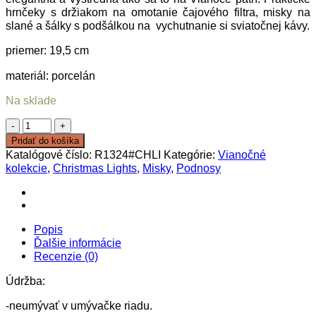
hrnčeky s držiakom na omotanie čajového filtra, misky na
slané a šálky s podšálkou na vychutnanie si sviatočnej kávy.
priemer: 19,5 cm
materiál: porcelán
Na sklade
množstvo
Podnos/Miska
Pridať do košíka
hviezda
Katalógové číslo:
R1324#CHLI
Kategórie:
Vianočné
kolekcie
,
Christmas Lights
,
Misky
,
Podnosy
Popis
Ďalšie informácie
Recenzie (0)
Údržba:
-neumývať v umývačke riadu.