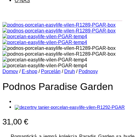
O NÁS
Domov
/
E-shop
/
Porcelán
/
Druh
/
Podnosy
Podnos Paradise Garden
31,00
€
Romantická a jemná kolekcia Paradis Garden sa bude