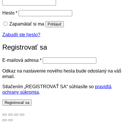
Povinné
Heslo
*
Zapamätať si ma
Prihlásiť
Zabudli ste heslo?
Registrovať sa
Povinné
E-mailová adresa
*
Odkaz na nastavenie nového hesla bude odoslaný na váš
email.
Stlačením „REGISTROVAŤ SA“ súhlasíte so
pravidlá
ochrany súkromia
.
Registrovať sa