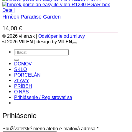
bola:
je:
5,00 €.
1,70 €.
Detail
Hrnček Paradise Garden
14,00
€
© 2026 vilen.sk |
Odstúpenie od zmluvy
© 2026
VILEN
| design by
VILEN
Hľadať:
DOMOV
SKLO
PORCELÁN
ZĽAVY
PRÍBEH
O NÁS
Prihlásenie / Registrovať sa
Prihlásenie
Povinné
Používateľské meno alebo e-mailová adresa
*