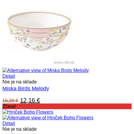
29,00 €.
14,50 €.
Detail
Nie je na sklade
Miska Birds Melody
Pôvodná
Aktuálna
12,16
€
15,20
€
cena
cena
Zľava!
bola:
je:
15,20 €.
12,16 €.
Detail
Nie je na sklade