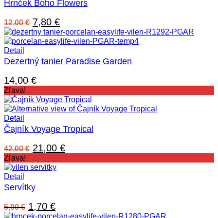
Hrnček Boho Flowers
Pôvodná
Aktuálna
7,80
€
12,00
€
cena
cena
bola:
je:
12,00 €.
7,80 €.
Detail
Dezertný tanier Paradise Garden
14,00
€
Zľava!
Detail
Čajník Voyage Tropical
Pôvodná
Aktuálna
21,00
€
42,00
€
cena
cena
Zľava!
bola:
je:
42,00 €.
21,00 €.
Detail
Servítky
Pôvodná
Aktuálna
1,70
€
5,00
€
cena
cena