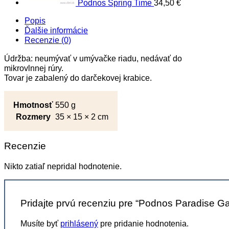
Podnos Spring Time
34,50
€
Popis
Ďalšie informácie
Recenzie (0)
Údržba: neumývať v umývačke riadu, nedávať do
mikrovlnnej rúry.
Tovar je zabalený do darčekovej krabice.
Hmotnosť
550 g
Rozmery
35 × 15 × 2 cm
Recenzie
Nikto zatiaľ nepridal hodnotenie.
Pridajte prvú recenziu pre “Podnos Paradise G
Musíte byť
prihlásený
pre pridanie hodnotenia.