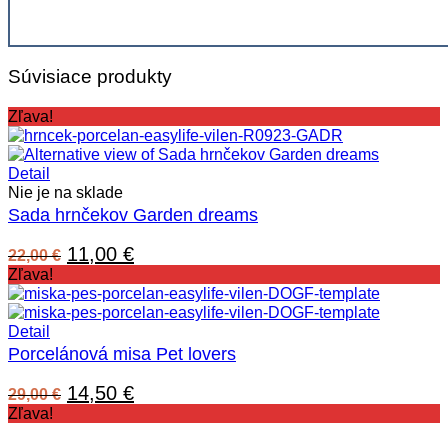
Súvisiace produkty
Zľava!
Detail
Nie je na sklade
Sada hrnčekov Garden dreams
Pôvodná
Aktuálna
11,00
€
22,00
€
cena
cena
Zľava!
bola:
je:
22,00 €.
11,00 €.
Detail
Porcelánová misa Pet lovers
Pôvodná
Aktuálna
14,50
€
29,00
€
cena
cena
Zľava!
bola:
je: