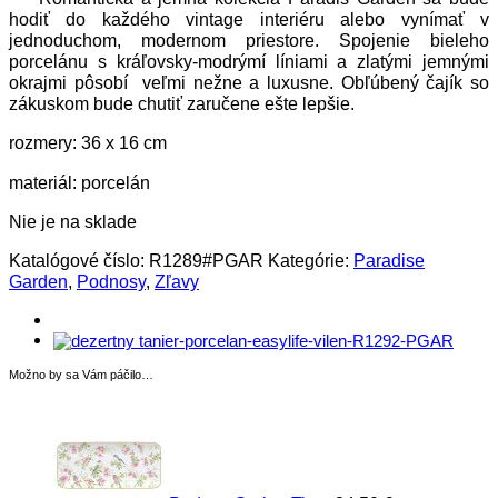
hodiť do každého vintage interiéru alebo vynímať v
jednoduchom, modernom priestore. Spojenie bieleho
porcelánu s kráľovsky-modrýmí líniami a zlatými jemnými
okrajmi pôsobí veľmi nežne a luxusne. Obľúbený čajík so
zákuskom bude chutiť zaručene ešte lepšie.
rozmery: 36 x 16 cm
materiál: porcelán
Nie je na sklade
Katalógové číslo:
R1289#PGAR
Kategórie:
Paradise
Garden
,
Podnosy
,
Zľavy
Možno by sa Vám páčilo…