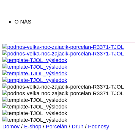
O NÁS
Domov
/
E-shop
/
Porcelán
/
Druh
/
Podnosy