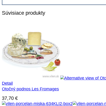
Súvisiace produkty
Detail
Otočný podnos Les Fromages
37,70
€