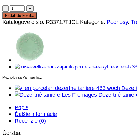
množstvo
Podnos
Pridať do košíka
Trés
Katalógové číslo:
R3371#TJOL
Kategórie:
Podnosy
,
Tr
Jolie
Možno by sa Vám páčilo…
Dezert
Dezertné tanie
Popis
Ďalšie informácie
Recenzie (0)
Údržba: