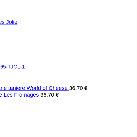
és Jolie
né taniere World of Cheese
36,70
€
re Les Fromages
36,70
€