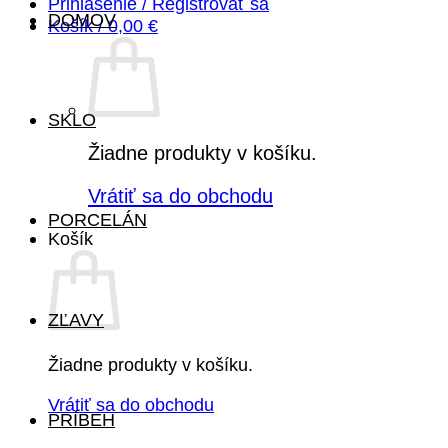
Prihlásenie / Registrovať sa
DOMOV
Košík /
0,00
€
SKLO
Žiadne produkty v košíku.
Vrátiť sa do obchodu
PORCELÁN
Košík
ZĽAVY
Žiadne produkty v košíku.
Vrátiť sa do obchodu
PRÍBEH