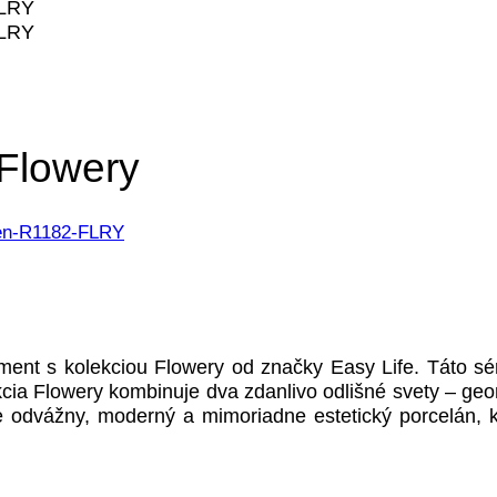
 Flowery
nt s kolekciou Flowery od značky Easy Life. Táto séria
ekcia Flowery kombinuje dva zdanlivo odlišné svety – ge
 odvážny, moderný a mimoriadne estetický porcelán, k