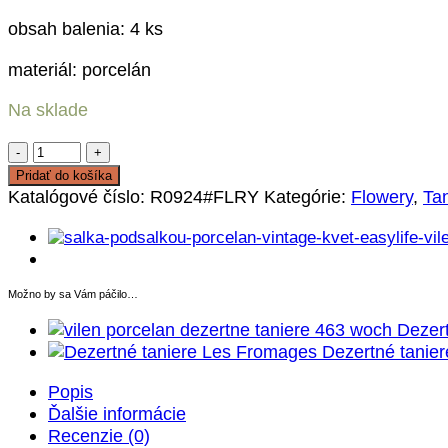
obsah balenia: 4 ks
materiál: porcelán
Na sklade
množstvo
Sada
Pridať do košíka
dezertných
Katalógové číslo:
R0924#FLRY
Kategórie:
Flowery
,
Ta
tanierov
Flowery
Možno by sa Vám páčilo…
Dezert
Dezertné tanie
Popis
Ďalšie informácie
Recenzie (0)