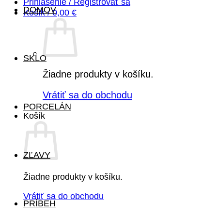
Prihlásenie / Registrovať sa
DOMOV
Košík /
0,00
€
SKLO
Žiadne produkty v košíku.
Vrátiť sa do obchodu
PORCELÁN
Košík
ZĽAVY
Žiadne produkty v košíku.
Vrátiť sa do obchodu
PRÍBEH