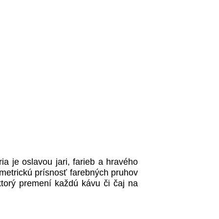
 je oslavou jari, farieb a hravého
ometrickú prísnosť farebných pruhov
torý premení každú kávu či čaj na