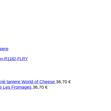
niere
né taniere World of Cheese
36,70
€
re Les Fromages
36,70
€