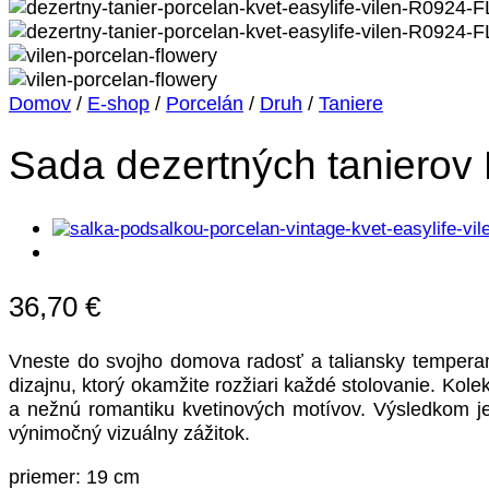
Domov
/
E-shop
/
Porcelán
/
Druh
/
Taniere
Sada dezertných tanierov
36,70
€
Vneste do svojho domova radosť a taliansky temperame
dizajnu, ktorý okamžite rozžiari každé stolovanie. Kol
a nežnú romantiku kvetinových motívov. Výsledkom je
výnimočný vizuálny zážitok.
priemer: 19 cm