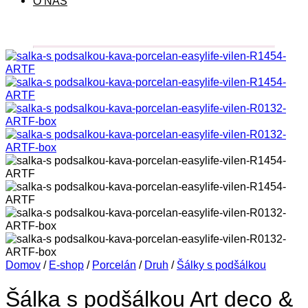
O NÁS
Domov
/
E-shop
/
Porcelán
/
Druh
/
Šálky s podšálkou
Šálka s podšálkou Art deco &