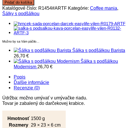
Šálka
Pridať do košíka
s
Katalógové číslo:
R1454#ARTF
Kategórie:
Coffee mania
,
podšálkou
Šálky s podšálkou
Art
deco
&
flowers
Možno by sa Vám páčilo…
Šálka s podšálkou Barista
26,70
€
Šálka s podšálkou
Modernism
26,70
€
Popis
Ďalšie informácie
Recenzie (0)
Údržba: možno umývať v umývačke riadu.
Tovar je zabalený do darčekovej krabice.
Hmotnosť
1500 g
Rozmery
29 × 23 × 6 cm