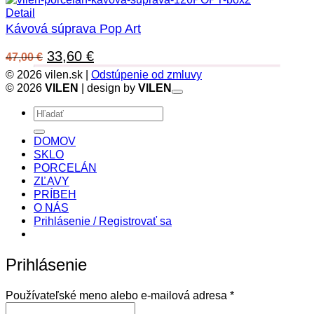
Detail
Kávová súprava Pop Art
Pôvodná
Aktuálna
33,60
€
47,00
€
cena
cena
© 2026 vilen.sk |
Odstúpenie od zmluvy
bola:
je:
© 2026
VILEN
| design by
VILEN
47,00 €.
33,60 €.
Hľadať:
DOMOV
SKLO
PORCELÁN
ZĽAVY
PRÍBEH
O NÁS
Prihlásenie / Registrovať sa
Prihlásenie
Povinné
Používateľské meno alebo e-mailová adresa
*