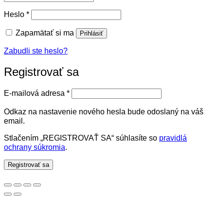
Povinné
Heslo
*
Zapamätať si ma
Prihlásiť
Zabudli ste heslo?
Registrovať sa
Povinné
E-mailová adresa
*
Odkaz na nastavenie nového hesla bude odoslaný na váš
email.
Stlačením „REGISTROVAŤ SA“ súhlasíte so
pravidlá
ochrany súkromia
.
Registrovať sa