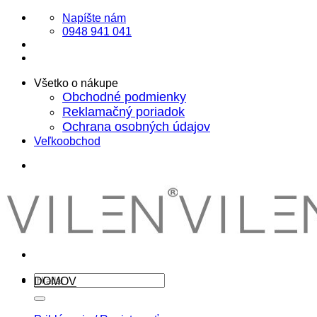
Skip
Napíšte nám
to
0948 941 041
content
Všetko o nákupe
Obchodné podmienky
Reklamačný poriadok
Ochrana osobných údajov
Veľkoobchod
Hľadať:
DOMOV