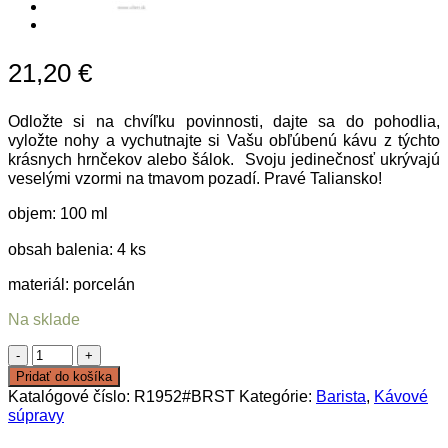
21,20
€
Odložte si na chvíľku povinnosti, dajte sa do pohodlia,
vyložte nohy a vychutnajte si Vašu obľúbenú kávu z týchto
krásnych hrnčekov alebo šálok. Svoju jedinečnosť ukrývajú
veselými vzormi na tmavom pozadí. Pravé Taliansko!
objem: 100 ml
obsah balenia: 4 ks
materiál: porcelán
Na sklade
množstvo
Šálky
Pridať do košíka
piccolo
Katalógové číslo:
R1952#BRST
Kategórie:
Barista
,
Kávové
Barista
súpravy