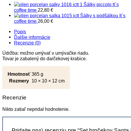
Šálky piccolo It´s
coffee time
22,80
€
Šálky s podšálkou It´s
coffee time
26,00
€
Popis
Ďalšie informácie
Recenzie (0)
Údržba: možno umývať v umývačke riadu.
Tovar je zabalený do darčekovej krabice.
Hmotnosť
365 g
Rozmery
10 × 10 × 12 cm
Recenzie
Nikto zatiaľ nepridal hodnotenie.
Pridajte prvú recenziu pre “Set hrnčekov Santa