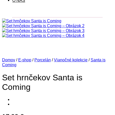
O NÁS
Domov
/
E-shop
/
Porcelán
/
Vianočné kolekcie
/
Santa is
Coming
Set hrnčekov Santa is
Coming