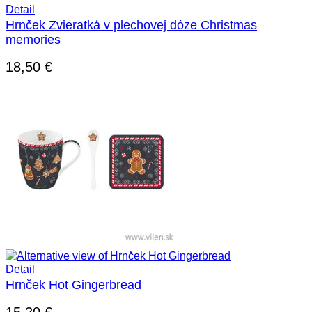
Detail
Hrnček Zvieratká v plechovej dóze Christmas
memories
18,50
€
Detail
Hrnček Hot Gingerbread
15,20
€