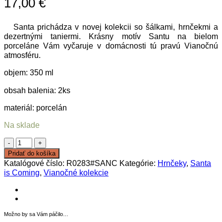
17,00
€
Santa prichádza v novej kolekcii so šálkami, hrnčekmi a
dezertnými taniermi. Krásny motív Santu na bielom
porceláne Vám vyčaruje v domácnosti tú pravú Vianočnú
atmosféru.
objem: 350 ml
obsah balenia: 2ks
materiál: porcelán
Na sklade
množstvo
Set
Pridať do košíka
hrnčekov
Katalógové číslo:
R0283#SANC
Kategórie:
Hrnčeky
,
Santa
Santa
is Coming
,
Vianočné kolekcie
is
Coming
Možno by sa Vám páčilo…