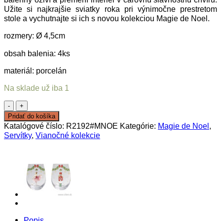
Užite si najkrajšie sviatky roka pri výnimočne prestretom
stole a vychutnajte si ich s novou kolekciou Magie de Noel.
rozmery: Ø 4,5cm
obsah balenia: 4ks
materiál: porcelán
Na sklade už iba 1
množstvo
Set
Pridať do košíka
krúžkov
Katalógové číslo:
R2192#MNOE
Kategórie:
Magie de Noel
,
na
Servítky
,
Vianočné kolekcie
servítky
Magie
de
Noel
Popis