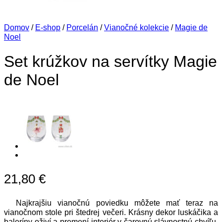
Domov
/
E-shop
/
Porcelán
/
Vianočné kolekcie
/
Magie de
Noel
Set krúžkov na servítky Magie
de Noel
21,80
€
Najkrajšiu vianočnú poviedku môžete mať teraz na
vianočnom stole pri štedrej večeri. Krásny dekor luskáčika a
baleríny oživí a premení interiér v čarovnú slávnostnú chvíľu.