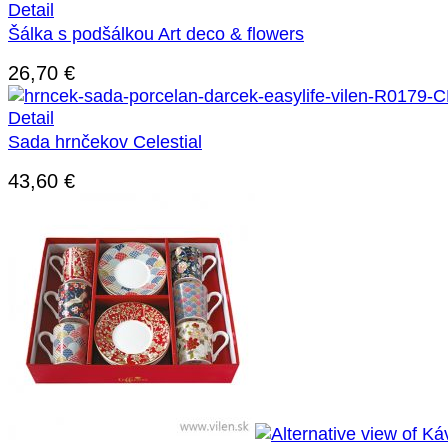
Detail
Šálka s podšálkou Art deco & flowers
26,70
€
Detail
Sada hrnčekov Celestial
43,60
€