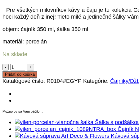
Pre všetkých milovníkov kávy a čaju je tu kolekcia Co
hoci každý deň z inej! Tieto milé a jedinečné šálky Vám 
objem: čajník 350 ml, šálka 350 ml
materiál: porcelán
Na sklade
množstvo
Čajník
Pridať do košíka
so
Katalógové číslo:
R0104#EGYP
Kategórie:
Čajniky/Dž
šálkou
Egyptology
Možno by sa Vám páčilo…
Šálka s podšálko
Čajník N
Kávová súp