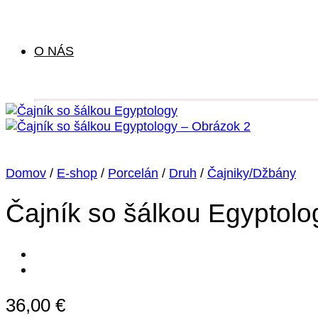
O NÁS
Domov
/
E-shop
/
Porcelán
/
Druh
/
Čajniky/Džbány
Čajník so šálkou Egyptolo
36,00
€