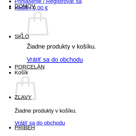
Prihlásenie / Registrovať sa
DOMOV
Košík /
0,00
€
SKLO
Žiadne produkty v košíku.
Vrátiť sa do obchodu
PORCELÁN
Košík
ZĽAVY
Žiadne produkty v košíku.
Vrátiť sa do obchodu
PRÍBEH