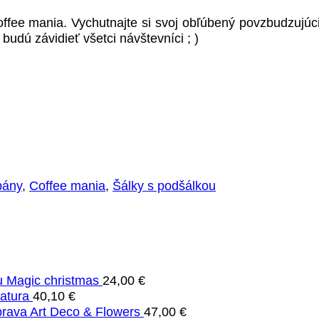
ffee mania. Vychutnajte si svoj obľúbený povzbudzujúci
budú závidieť všetci návštevníci ; )
bány
,
Coffee mania
,
Šálky s podšálkou
u Magic christmas
24,00
€
atura
40,10
€
rava Art Deco & Flowers
47,00
€