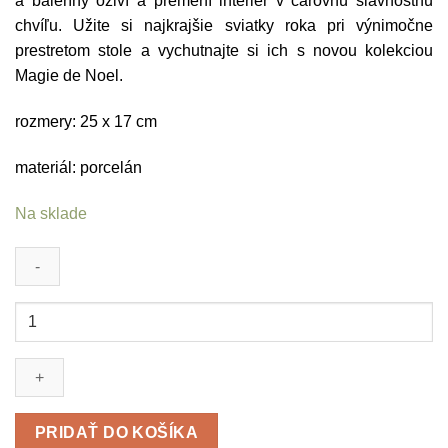
a baleríny oživí a premení interiér v čarovnú slávnostnú
chvíľu. Užite si najkrajšie sviatky roka pri výnimočne
prestretom stole a vychutnajte si ich s novou kolekciou
Magie de Noel.
rozmery: 25 x 17 cm
materiál: porcelán
Na sklade
množstvo
Misa
Magie
de
Noel
PRIDAŤ DO KOŠÍKA