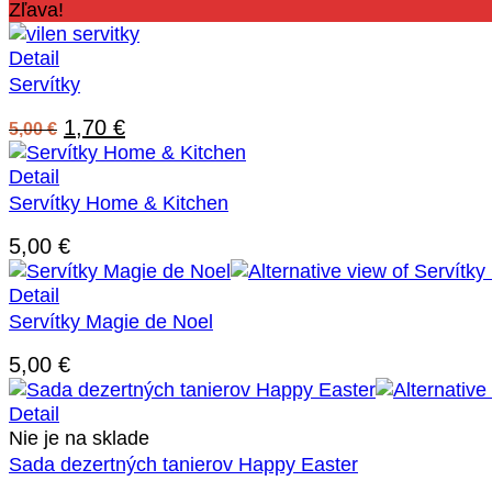
Zľava!
Detail
Servítky
Pôvodná
Aktuálna
1,70
€
5,00
€
cena
cena
bola:
je:
Detail
5,00 €.
1,70 €.
Servítky Home & Kitchen
5,00
€
Detail
Servítky Magie de Noel
5,00
€
Detail
Nie je na sklade
Sada dezertných tanierov Happy Easter