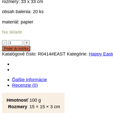
rozmery: 33 x 33 cm
obsah balenia: 20 ks
materiál: papier
Na sklade
množstvo
Servítky
Pridať do košíka
Happy
Katalógové číslo:
R0414#EAST
Kategórie:
Happy East
Easter
Ďalšie informácie
Recenzie (0)
Hmotnosť
100 g
Rozmery
15 × 15 × 3 cm