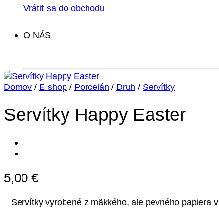
Vrátiť sa do obchodu
O NÁS
Domov
/
E-shop
/
Porcelán
/
Druh
/
Servítky
Servítky Happy Easter
5,00
€
Servítky vyrobené z mäkkého, ale pevného papiera v ne