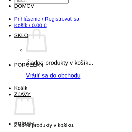
DOMOV
Prihlásenie / Registrovať sa
Košík /
0,00
€
SKLO
Žiadne produkty v košíku.
PORCELÁN
Vrátiť sa do obchodu
Košík
ZĽAVY
PRÍBEH
Žiadne produkty v košíku.