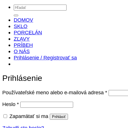
Hľadať:
DOMOV
SKLO
PORCELÁN
ZĽAVY
PRÍBEH
O NÁS
Prihlásenie / Registrovať sa
Prihlásenie
Povinné
Používateľské meno alebo e-mailová adresa
*
Povinné
Heslo
*
Zapamätať si ma
Prihlásiť
Zabudli ste heslo?